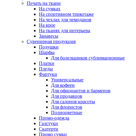
Печать на ткани
На сумках
На спортивном трикотаже
На чехлах для чемоданов
На крое
На тканях для интерьера
Занавесы
Сувенирная продукция
Подушки
Шарфы
Для болельщиков сублимационные
Платки
Пледы
Фартуки
Универсальные
Для кофеен
Для официантов и барменов
Для продавцов
Для салонов красоты
Для флористов
Полноцветные
Промо-одежда
Галстуки
Скатерти
Промо сумки