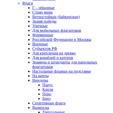
Флаги
Г – образные
Стран мира
Ветростойкие (байкерские)
Знамя победы
Уличные
Для мобильных флагштоков
Фирменные
Российской Федерации и Москвы
Военные
Субъектов РФ
Для крепления на древко
Для кораблей и катеров
Знамена и штандарты для напольных
флагштоков
Настольные флажки на подставке
На мачты
Виндеры
Парус
Капля
Перо
Бриз
Спортивные флаги
Вымпелы
Треугольные