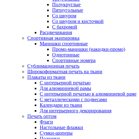
Полукруглые
Пятиугольные
Со шнуром
Со шнуром и кисточкой
С бахромой
Расцвечивания
Спортивная экипировка
Манишки спортивные
Промо-манишки (накидки-промо)
Однотонные
Спортивные номера
Сублимационная печать
Широкоформатная печать на ткани
Плакаты из ткани
С интерьерной печатью
Для алюминиевой рамы
С интерьерной печатью в алюминиевой раме
С металлическими с подвесами
Календари из ткани
Для интерьерного декорирования
Печать оптом
Флаги
Настольные флажки
Сумки-шоперы
Подушки