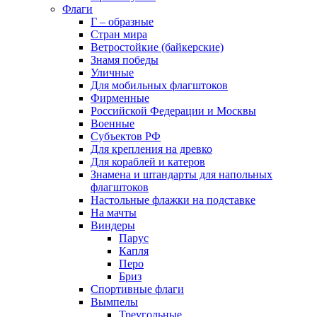
Флаги
Г – образные
Стран мира
Ветростойкие (байкерские)
Знамя победы
Уличные
Для мобильных флагштоков
Фирменные
Российской Федерации и Москвы
Военные
Субъектов РФ
Для крепления на древко
Для кораблей и катеров
Знамена и штандарты для напольных
флагштоков
Настольные флажки на подставке
На мачты
Виндеры
Парус
Капля
Перо
Бриз
Спортивные флаги
Вымпелы
Треугольные