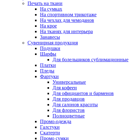
Печать на ткани
На сумках
На спортивном трикотаже
На чехлах для чемоданов
На крое
На тканях для интерьера
Занавесы
Сувенирная продукция
Подушки
Шарфы
Для болельщиков сублимационные
Платки
Пледы
Фартуки
Универсальные
Для кофеен
Для официантов и барменов
Для продавцов
Для салонов красоты
Для флористов
Полноцветные
Промо-одежда
Галстуки
Скатерти
Промо сумки