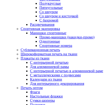
Полукруглые
Пятиугольные
Со шнуром
Со шнуром и кисточкой
С бахромой
Расцвечивания
Спортивная экипировка
Манишки спортивные
Промо-манишки (накидки-промо)
Однотонные
Спортивные номера
Сублимационная печать
Широкоформатная печать на ткани
Плакаты из ткани
С интерьерной печатью
Для алюминиевой рамы
С интерьерной печатью в алюминиевой раме
С металлическими с подвесами
Календари из ткани
Для интерьерного декорирования
Печать оптом
Флаги
Настольные флажки
Сумки-шоперы
Подушки