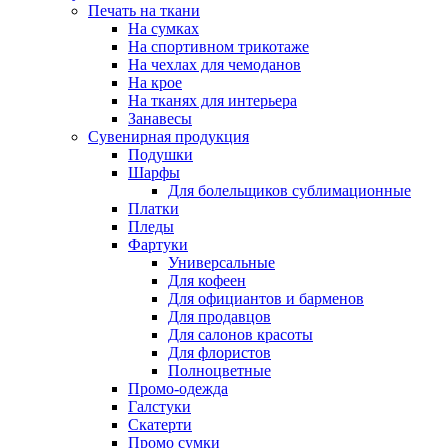
Печать на ткани
На сумках
На спортивном трикотаже
На чехлах для чемоданов
На крое
На тканях для интерьера
Занавесы
Сувенирная продукция
Подушки
Шарфы
Для болельщиков сублимационные
Платки
Пледы
Фартуки
Универсальные
Для кофеен
Для официантов и барменов
Для продавцов
Для салонов красоты
Для флористов
Полноцветные
Промо-одежда
Галстуки
Скатерти
Промо сумки