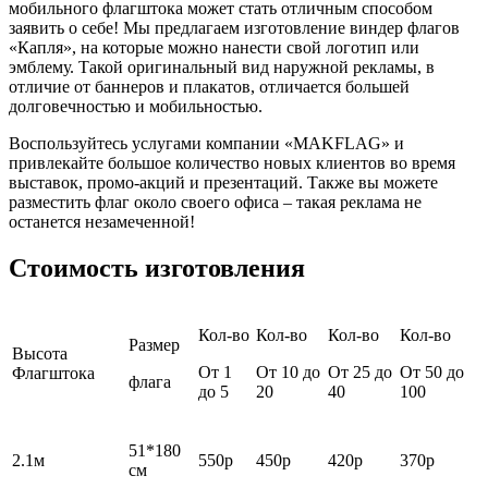
мобильного флагштока может стать отличным способом
заявить о себе! Мы предлагаем изготовление виндер флагов
«Капля», на которые можно нанести свой логотип или
эмблему. Такой оригинальный вид наружной рекламы, в
отличие от баннеров и плакатов, отличается большей
долговечностью и мобильностью.
Воспользуйтесь услугами компании «MAKFLAG» и
привлекайте большое количество новых клиентов во время
выставок, промо-акций и презентаций. Также вы можете
разместить флаг около своего офиса – такая реклама не
останется незамеченной!
Стоимость изготовления
Кол-во
Кол-во
Кол-во
Кол-во
Размер
Высота
От 1
От 10 до
От 25 до
От 50 до
Флагштока
флага
до 5
20
40
100
51*180
2.1м
550р
450р
420р
370р
см