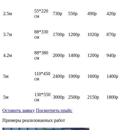
55*220
2.5м
730р
550р
490р
420р
см
88*330
3.7м
1700р
1200р
1020р
870р
см
88*380
4.2м
2000р
1400р
1200р
940р
см
110*450
5м
2400р
1900р
1600р
1400р
см
130*550
5м
3000р
2500р
2150р
1800р
см
Оставить заявку
Посмотреть прайс
Примеры реализованных работ