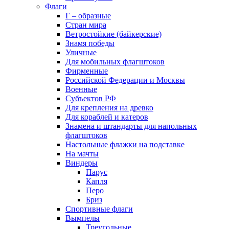
Флаги
Г – образные
Стран мира
Ветростойкие (байкерские)
Знамя победы
Уличные
Для мобильных флагштоков
Фирменные
Российской Федерации и Москвы
Военные
Субъектов РФ
Для крепления на древко
Для кораблей и катеров
Знамена и штандарты для напольных
флагштоков
Настольные флажки на подставке
На мачты
Виндеры
Парус
Капля
Перо
Бриз
Спортивные флаги
Вымпелы
Треугольные