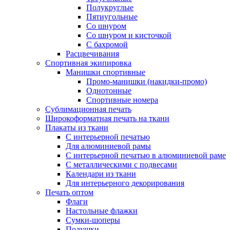
Полукруглые
Пятиугольные
Со шнуром
Со шнуром и кисточкой
С бахромой
Расцвечивания
Спортивная экипировка
Манишки спортивные
Промо-манишки (накидки-промо)
Однотонные
Спортивные номера
Сублимационная печать
Широкоформатная печать на ткани
Плакаты из ткани
С интерьерной печатью
Для алюминиевой рамы
С интерьерной печатью в алюминиевой раме
С металлическими с подвесами
Календари из ткани
Для интерьерного декорирования
Печать оптом
Флаги
Настольные флажки
Сумки-шоперы
Подушки