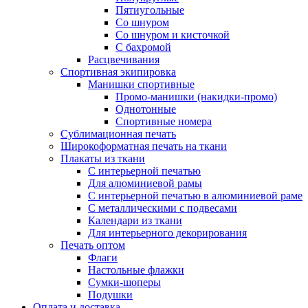
Пятиугольные
Со шнуром
Со шнуром и кисточкой
С бахромой
Расцвечивания
Спортивная экипировка
Манишки спортивные
Промо-манишки (накидки-промо)
Однотонные
Спортивные номера
Сублимационная печать
Широкоформатная печать на ткани
Плакаты из ткани
С интерьерной печатью
Для алюминиевой рамы
С интерьерной печатью в алюминиевой раме
С металлическими с подвесами
Календари из ткани
Для интерьерного декорирования
Печать оптом
Флаги
Настольные флажки
Сумки-шоперы
Подушки
Оплата и доставка