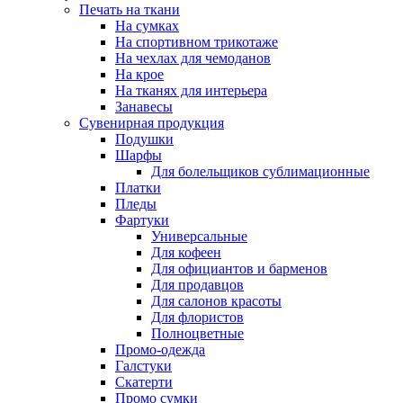
Печать на ткани
На сумках
На спортивном трикотаже
На чехлах для чемоданов
На крое
На тканях для интерьера
Занавесы
Сувенирная продукция
Подушки
Шарфы
Для болельщиков сублимационные
Платки
Пледы
Фартуки
Универсальные
Для кофеен
Для официантов и барменов
Для продавцов
Для салонов красоты
Для флористов
Полноцветные
Промо-одежда
Галстуки
Скатерти
Промо сумки