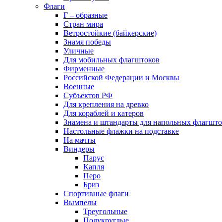
Флаги
Г – образные
Стран мира
Ветростойкие (байкерские)
Знамя победы
Уличные
Для мобильных флагштоков
Фирменные
Российской Федерации и Москвы
Военные
Субъектов РФ
Для крепления на древко
Для кораблей и катеров
Знамена и штандарты для напольных флагшто
Настольные флажки на подставке
На мачты
Виндеры
Парус
Капля
Перо
Бриз
Спортивные флаги
Вымпелы
Треугольные
Полукруглые